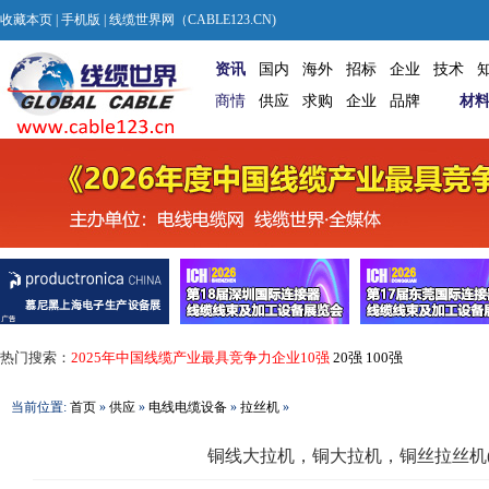
收藏本页
|
手机版
| 线缆世界网（CABLE123.CN)
资讯
国内
海外
招标
企业
技术
商情
供应
求购
企业
品牌
材
热门搜索：
2025年中国线缆产业最具竞争力企业10强
20强
100强
当前位置:
首页
»
供应
»
电线电缆设备
»
拉丝机
»
铜线大拉机，铜大拉机，铜丝拉丝机(