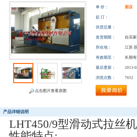
单 价：
面议
起 订：
供货总量：
发货期限：
自买
所在地：
江苏 
有效期至：
长期有
最后更新：
2013-0
浏览次数：
7652
点击图片查看原图
产品详细说明
LHT450/9型滑动式拉
性能特点: