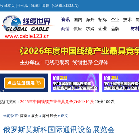
收藏本页
|
手机版
| 线缆世界网（CABLE123.CN)
资讯
国内
海外
招标
企业
技术
商情
供应
求购
企业
品牌
材
热门搜索：
2025年中国线缆产业最具竞争力企业10强
20强
100强
当前位置:
首页
»
展会
»
海外展会
» 正文
俄罗斯莫斯科国际通讯设备展览会