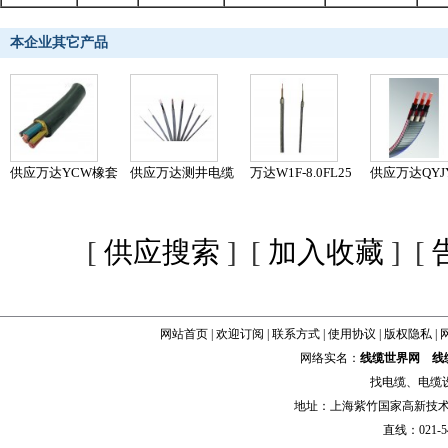
本企业其它产品
供应万达YCW橡套
供应万达测井电缆
万达W1F-8.0FL25
供应万达QYJY
电缆
0℃8.
潜
[
供应搜索
] [
加入收藏
] [
网站首页
|
欢迎订阅
|
联系方式
|
使用协议
|
版权隐私
|
网络实名：
线缆世界网
线
找
电缆
、
电缆
地址：上海紫竹国家高新技术科学
直线：021-54