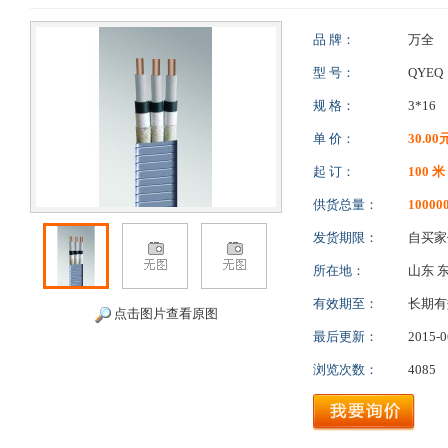
品 牌：
万全
型 号：
QYEQ
规 格：
3*16
单 价：
30.00
起 订：
100 米
供货总量：
10000
发货期限：
自买
所在地：
山东 
有效期至：
长期有
点击图片查看原图
最后更新：
2015-0
浏览次数：
4085