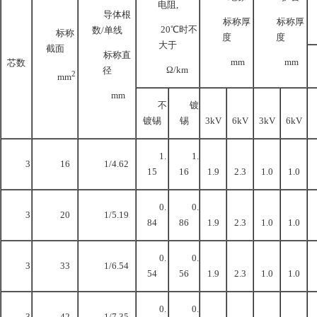
电阻,
导体根
标称厚
标称厚
20℃时不
数/单线
标称
度
度
大于
截面
标称直
mm
mm
芯数
Ω/km
径
2
mm
mm
不
镀
镀锡
锡
3kV
6kV
3kV
6kV
1.
1.
3
16
1/4.62
15
16
1.9
2.3
1.0
1.0
0.
0.
3
20
1/5.19
84
86
1.9
2.3
1.0
1.0
0.
0.
3
33
1/6.54
54
56
1.9
2.3
1.0
1.0
0.
0.
3
42
1/7.35