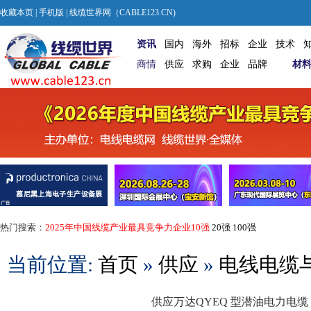
收藏本页
|
手机版
| 线缆世界网（CABLE123.CN)
资讯
国内
海外
招标
企业
技术
商情
供应
求购
企业
品牌
材
热门搜索：
2025年中国线缆产业最具竞争力企业10强
20强
100强
当前位置:
首页
»
供应
»
电线电缆
供应万达QYEQ 型潜油电力电缆