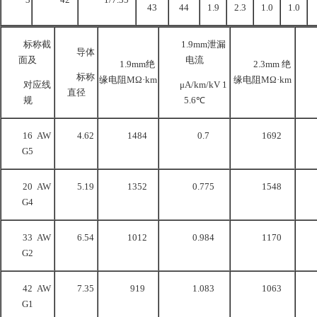
43
44
1.9
2.3
1.0
1.0
标称截
1.9mm泄漏
导体
面及
电流
1.9mm绝
2.3mm 绝
标称
缘电阻MΩ·km
缘电阻MΩ·km
对应线
μA/km/kV 1
直径
规
5.6℃
16 AW
4.62
1484
0.7
1692
G5
20 AW
5.19
1352
0.775
1548
G4
33 AW
6.54
1012
0.984
1170
G2
42 AW
7.35
919
1.083
1063
G1