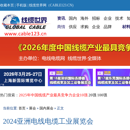
收藏本页
|
手机版
| 线缆世界网（CABLE123.CN)
资讯
国内
海外
招标
企业
技术
商情
供应
求购
企业
品牌
材
热门搜索：
2025年中国线缆产业最具竞争力企业10强
20强
100强
当前位置:
首页
»
展会
»
国内展会
» 正文
2024亚洲电线电缆工业展览会