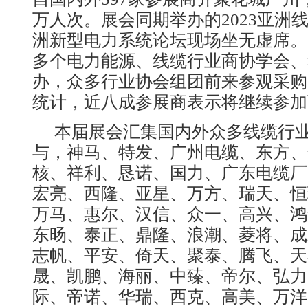
万人次。展会同期举办的
2023
亚洲
洲新型电力系统论坛现场坐无虚席。
多个电力能源、线缆行业商协学会、
办，众多行业协会组团前来参观采购
统计，近八成参展商表示将继续参加
本届展会汇集国内外众多线缆行
与，神马、特发、广州电缆、东方、
核、祥利、恳诺、国力、广东电缆厂
宏亮、西隆、亚星、万方、瑞天、恒
万马、惠尔、汉信、众一、高兴、鸿
东旸、泰正、鼎隆、浪潮、菱将、成
志帆、平安、倚天、聚泰、腾飞、天
晟、凯鹏、海丽、中臻、帝尔、弘力
际、帝诺、华瑞、西克、高美、万洋