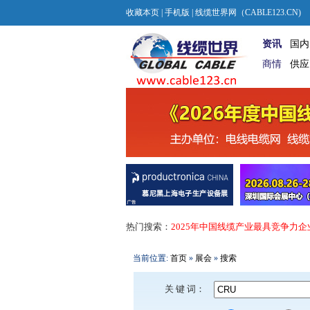
收藏本页
|
手机版
| 线缆世界网（CABLE123.CN)
资讯
国内
商情
供应
热门搜索：
2025年中国线缆产业最具竞争力企
当前位置:
首页
»
展会
»
搜索
关 键 词：