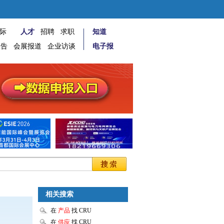
际
人才
招聘
求职
知道
报告
会展报道
企业访谈
电子报
相关搜索
在
产品
找 CRU
在
供应
找 CRU