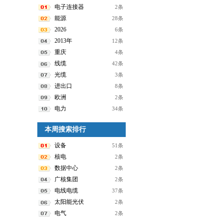
电子连接器
2条
能源
28条
2026
6条
2013年
12条
重庆
4条
线缆
42条
光缆
3条
进出口
8条
欧洲
2条
电力
34条
本周搜索排行
设备
51条
核电
2条
数据中心
2条
广核集团
2条
电线电缆
37条
太阳能光伏
2条
电气
2条