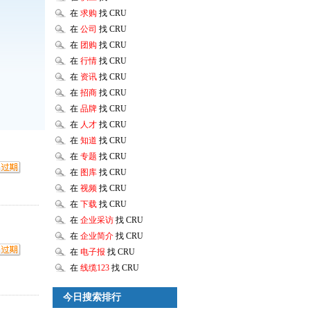
在
求购
找 CRU
在
公司
找 CRU
在
团购
找 CRU
在
行情
找 CRU
在
资讯
找 CRU
在
招商
找 CRU
在
品牌
找 CRU
在
人才
找 CRU
在
知道
找 CRU
在
专题
找 CRU
在
图库
找 CRU
在
视频
找 CRU
在
下载
找 CRU
在
企业采访
找 CRU
在
企业简介
找 CRU
在
电子报
找 CRU
在
线缆123
找 CRU
今日搜索排行