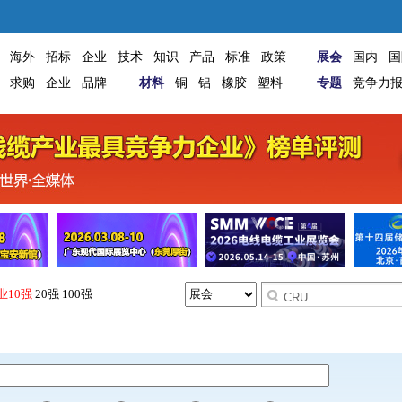
海外
招标
企业
技术
知识
产品
标准
政策
展会
国内
国
求购
企业
品牌
材料
铜
铝
橡胶
塑料
专题
竞争力
业10强
20强
100强