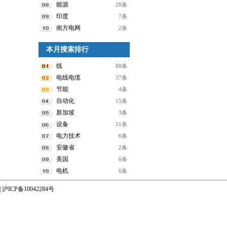
能源
28条
印度
7条
南方电网
2条
本月搜索排行
线
88条
电线电缆
37条
节能
4条
自动化
15条
新加坡
3条
设备
51条
电力技术
6条
安徽省
2条
美国
6条
电机
6条
|
沪ICP备10042284号