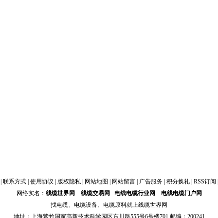
|
联系方式
|
使用协议
|
版权隐私
|
网站地图
|
网站留言
|
广告服务
|
积分换礼
|
RSS订阅
网络实名：
线缆世界网
线缆交易网
电线电缆行业网
电线电缆门户网
找
电缆
、
电缆设备
、
电缆原料
就上线缆世界网
地址：上海紫竹国家高新技术科学园区东川路555号6号楼701 邮编：200241