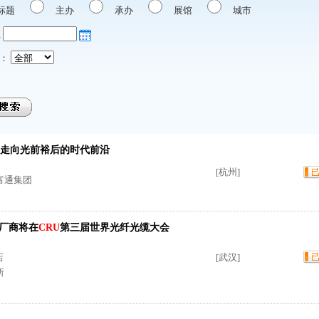
标题
主办
承办
展馆
城市
至
：
走向光前裕后的时代前沿
[杭州]
富通集团
厂商将在
CRU
第三届世界光纤光缆大会
店
[武汉]
所