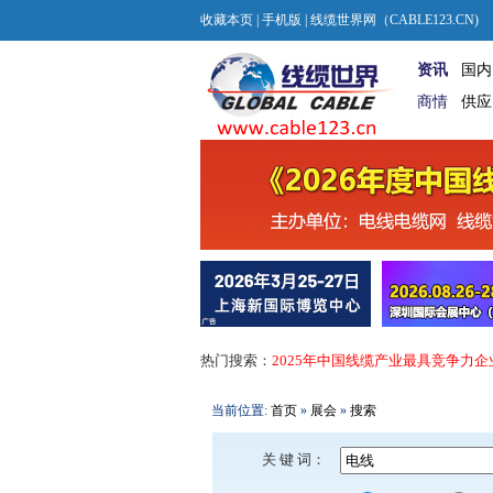
收藏本页
|
手机版
| 线缆世界网（CABLE123.CN)
资讯
国内
商情
供应
热门搜索：
2025年中国线缆产业最具竞争力企
当前位置:
首页
»
展会
»
搜索
关 键 词：