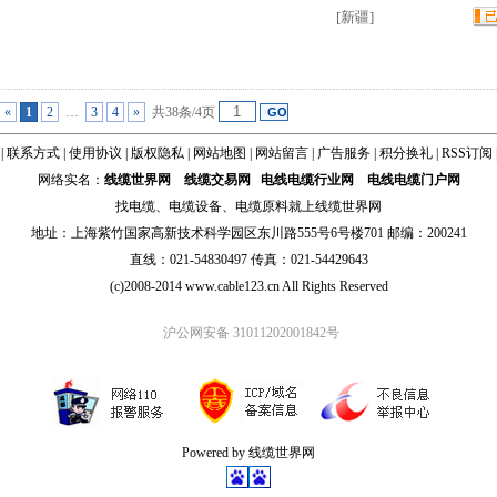
[新疆]
«
1
2
…
3
4
»
共38条/4页
|
联系方式
|
使用协议
|
版权隐私
|
网站地图
|
网站留言
|
广告服务
|
积分换礼
|
RSS订阅
网络实名：
线缆世界网
线缆交易网
电线电缆行业网
电线电缆门户网
找
电缆
、
电缆设备
、
电缆原料
就上线缆世界网
地址：上海紫竹国家高新技术科学园区东川路555号6号楼701 邮编：200241
直线：021-54830497 传真：021-54429643
(c)2008-2014 www.cable123.cn All Rights Reserved
沪公网安备 31011202001842号
Powered by 线缆世界网