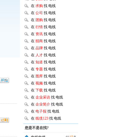
在
求购
找 电线
在
公司
找 电线
在
团购
找 电线
在
行情
找 电线
在
资讯
找 电线
在
招商
找 电线
在
品牌
找 电线
在
人才
找 电线
在
知道
找 电线
在
专题
找 电线
在
图库
找 电线
在
视频
找 电线
在
下载
找 电线
在
企业采访
找 电线
在
企业简介
找 电线
在
电子报
找 电线
在
线缆123
找 电线
您是不是在找?