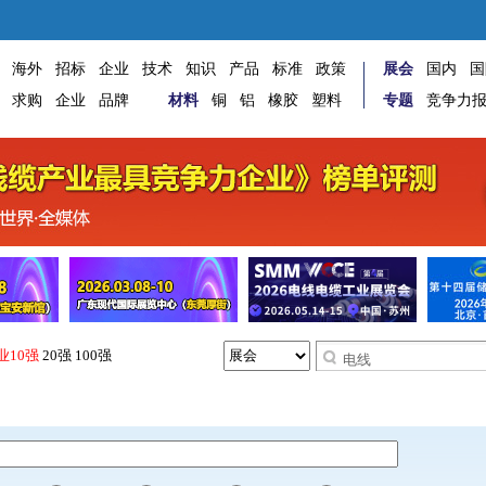
海外
招标
企业
技术
知识
产品
标准
政策
展会
国内
国
求购
企业
品牌
材料
铜
铝
橡胶
塑料
专题
竞争力
业10强
20强
100强