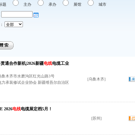
标题
主办
承办
展馆
城市
至
：
贯通合作新机|2026新疆
电线
电缆工业
乌鲁木齐市水磨沟区红光山路3号
[乌鲁木齐]
电力承装修试企业协会 新疆维吾尔自治区
 2026
电线
电缆展定档5月！
[苏州]