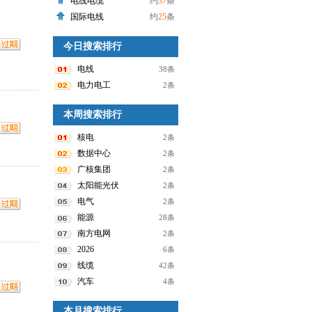
电线电缆
约
37
条
国际电线
约
25
条
今日搜索排行
电线
38条
电力电工
2条
本周搜索排行
核电
2条
数据中心
2条
广核集团
2条
太阳能光伏
2条
电气
2条
能源
28条
南方电网
2条
2026
6条
线缆
42条
汽车
4条
本月搜索排行