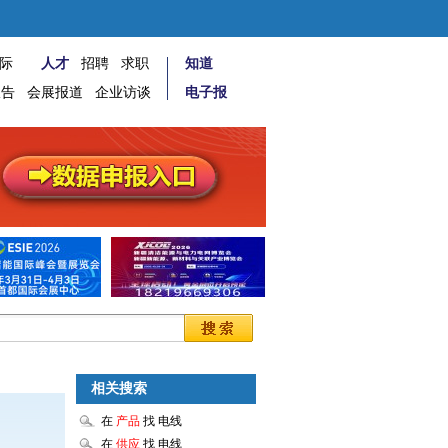
际
人才
招聘
求职
知道
报告
会展报道
企业访谈
电子报
相关搜索
在
产品
找 电线
在
供应
找 电线