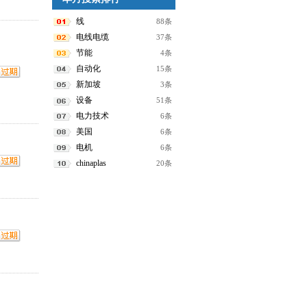
线
88条
电线电缆
37条
节能
4条
自动化
15条
新加坡
3条
设备
51条
电力技术
6条
美国
6条
电机
6条
chinaplas
20条