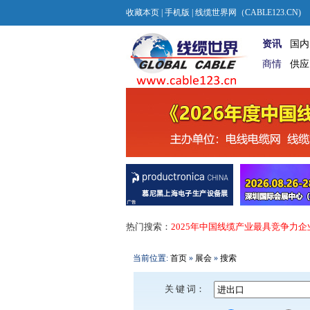
收藏本页
|
手机版
| 线缆世界网（CABLE123.CN)
资讯
国内
商情
供应
热门搜索：
2025年中国线缆产业最具竞争力企
当前位置:
首页
»
展会
»
搜索
关 键 词：