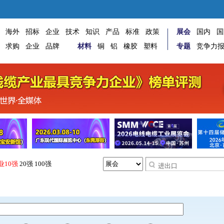
海外
招标
企业
技术
知识
产品
标准
政策
展会
国内
国
求购
企业
品牌
材料
铜
铝
橡胶
塑料
专题
竞争力
业10强
20强
100强