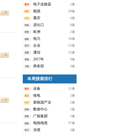
电子连接器
2条
能源
28条
重庆
4条
进出口
8条
欧洲
2条
电力
34条
企业
13条
通信
13条
2017年
9条
商务部
3条
本周搜索排行
设备
51条
核电
2条
新能源产业
2条
数据中心
2条
广核集团
2条
电线电缆
37条
光缆
3条