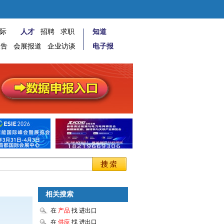
际
人才
招聘
求职
知道
报告
会展报道
企业访谈
电子报
相关搜索
在
产品
找 进出口
在
供应
找 进出口