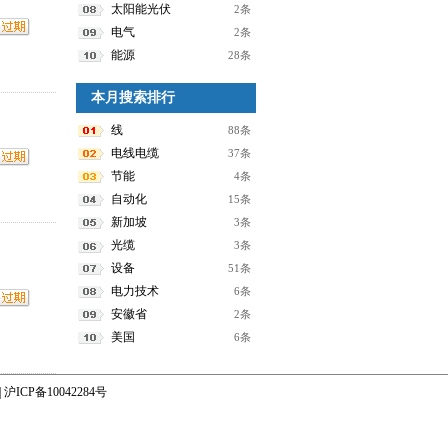
太阳能光伏
2条
电气
2条
能源
28条
本月搜索排行
线
88条
电线电缆
37条
节能
4条
自动化
15条
新加坡
3条
光缆
3条
设备
51条
电力技术
6条
安徽省
2条
美国
6条
|
沪ICP备10042284号