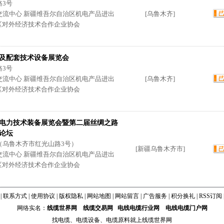
路3号
交流中心 新疆维吾尔自治区机电产品进出
[乌鲁木齐]
区对外经济技术合作企业协会
站及配套技术设备展览会
路3号
交流中心 新疆维吾尔自治区机电产品进出
[乌鲁木齐]
区对外经济技术合作企业协会
亚欧电力技术装备展览会暨第二届丝绸之路
论坛
（乌鲁木齐市红光山路3号）
[新疆乌鲁木齐市]
交流中心 新疆维吾尔自治区机电产品进出
区对外经济技术合作企业协会
|
联系方式
|
使用协议
|
版权隐私
|
网站地图
|
网站留言
|
广告服务
|
积分换礼
|
RSS订阅
网络实名：
线缆世界网
线缆交易网
电线电缆行业网
电线电缆门户网
找
电缆
、
电缆设备
、
电缆原料
就上线缆世界网