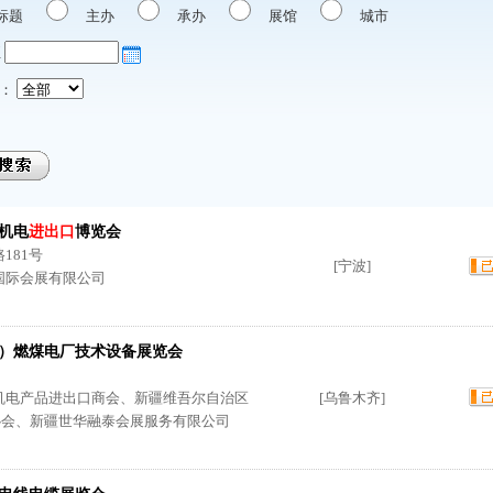
标题
主办
承办
展馆
城市
至
：
金机电
进出口
博览会
181号
[宁波]
国际会展有限公司
疆）燃煤电厂技术设备展览会
机电产品进出口商会、新疆维吾尔自治区
[乌鲁木齐]
协会、新疆世华融泰会展服务有限公司