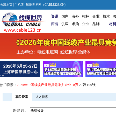
收藏本页
|
手机版
| 线缆世界网（CABLE123.CN)
资讯
国内
海外
招标
企业
技术
商情
供应
求购
企业
品牌
材
热门搜索：
2025年中国线缆产业最具竞争力企业10强
20强
100强
职位搜索
人才搜索
关 键 词：