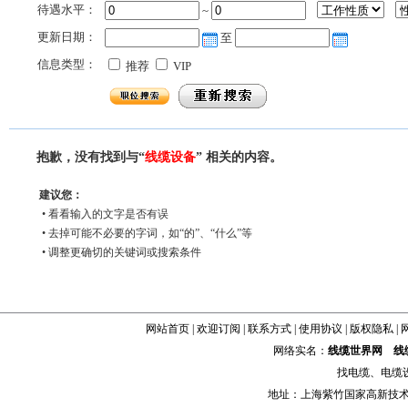
待遇水平：
~
更新日期：
至
信息类型：
推荐
VIP
抱歉，没有找到与“
线缆设备
” 相关的内容。
建议您：
• 看看输入的文字是否有误
• 去掉可能不必要的字词，如“的”、“什么”等
• 调整更确切的关键词或搜索条件
网站首页
|
欢迎订阅
|
联系方式
|
使用协议
|
版权隐私
|
网络实名：
线缆世界网
线
找
电缆
、
电缆
地址：上海紫竹国家高新技术科学