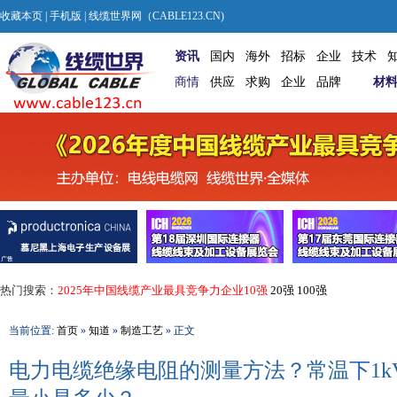
收藏本页
|
手机版
| 线缆世界网（CABLE123.CN)
资讯
国内
海外
招标
企业
技术
商情
供应
求购
企业
品牌
材
热门搜索：
2025年中国线缆产业最具竞争力企业10强
20强
100强
当前位置:
首页
»
知道
»
制造工艺
» 正文
电力电缆绝缘电阻的测量方法？常温下1k