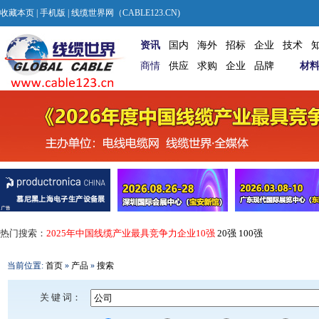
收藏本页
|
手机版
| 线缆世界网（CABLE123.CN)
资讯
国内
海外
招标
企业
技术
商情
供应
求购
企业
品牌
材
热门搜索：
2025年中国线缆产业最具竞争力企业10强
20强
100强
当前位置:
首页
»
产品
»
搜索
关 键 词：