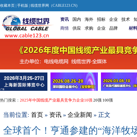
收藏本页
|
手机版
| 线缆世界网（CABLE123.CN)
资讯
国内
海外
招标
企业
技术
商情
供应
求购
企业
品牌
材
热门搜索：
2025年中国线缆产业最具竞争力企业10强
20强
100强
当前位置:
首页
»
资讯
»
企业新闻
» 正文
全球首个！亨通参建的“海洋牧场