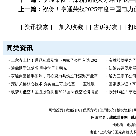
上一篇：
祝贺！亨通荣获2025年度中国电
[
资讯搜索
] [
加入收藏
] [
告诉好友
] [
打
同类资讯
• 三家齐上榜！通鼎互联及旗下两家子公司入选 202
• 宝胜股份举办
• 通鼎助学筑梦想 震中学子赴荣光
• 法治共建促发
• 亨通集团携手常熟，同心聚力共筑全球深海产业高
• 通光三家子公
• 深耕关键核心技术 夯实自主可控根基——宝胜股
• 国家级认证！
• 载梦向低空！宝胜股份亮相2026国际低空经济博览
• 跃升14位！亨
网站首页
|
欢迎订阅
|
联系方式
|
使用协议
|
版权隐私
|
网络实名：
线缆世界网
线
找
电缆
、
电缆
地址：上海紫竹国家高新技术科学