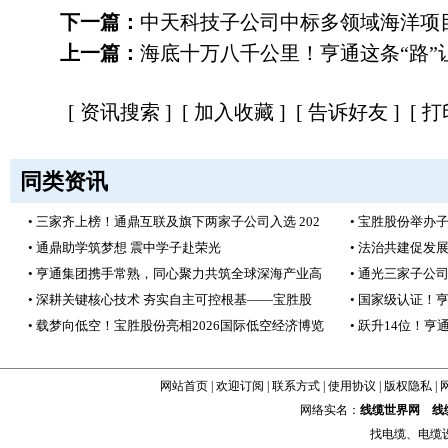
下一篇：
中天科技子公司中标多领域海洋项目，
上一篇：
海底十万八千公里！亨通这条“路”
[
资讯搜索
] [
加入收藏
] [
告诉好友
] [
打
同类资讯
• 三家齐上榜！通鼎互联及旗下两家子公司入选 202
• 宝胜股份举办
• 通鼎助学筑梦想 震中学子赴荣光
• 法治共建促发
• 亨通集团携手常熟，同心聚力共筑全球深海产业高
• 通光三家子公
• 深耕关键核心技术 夯实自主可控根基——宝胜股
• 国家级认证！
• 载梦向低空！宝胜股份亮相2026国际低空经济博览
• 跃升14位！亨
网站首页
|
欢迎订阅
|
联系方式
|
使用协议
|
版权隐私
|
网络实名：
线缆世界网
线
找
电缆
、
电缆