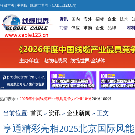
收藏本页
|
手机版
| 线缆世界网（CABLE123.CN)
资讯
国内
海外
招标
企业
技术
商情
供应
求购
企业
品牌
材
热门搜索：
2025年中国线缆产业最具竞争力企业10强
20强
100强
当前位置:
首页
»
资讯
»
企业新闻
» 正文
亨通精彩亮相2025北京国际风