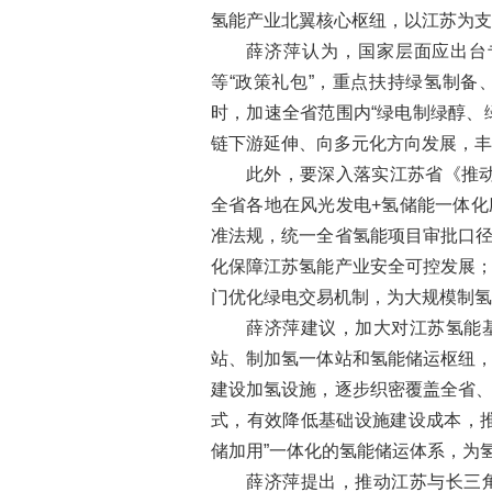
氢能产业北翼核心枢纽，以江苏为支
薛济萍认为，国家层面应出台
等“政策礼包”，重点扶持绿氢制
时，加速全省范围内“绿电制绿醇、
链下游延伸、向多元化方向发展，丰
此外，要深入落实江苏省《推动
全省各地在风光发电+氢储能一体
准法规，统一全省氢能项目审批口
化保障江苏氢能产业安全可控发展
门优化绿电交易机制，为大规模制氢
薛济萍建议，加大对江苏氢能
站、制加氢一体站和氢能储运枢纽
建设加氢设施，逐步织密覆盖全省
式，有效降低基础设施建设成本，
储加用”一体化的氢能储运体系，为
薛济萍提出，推动江苏与长三