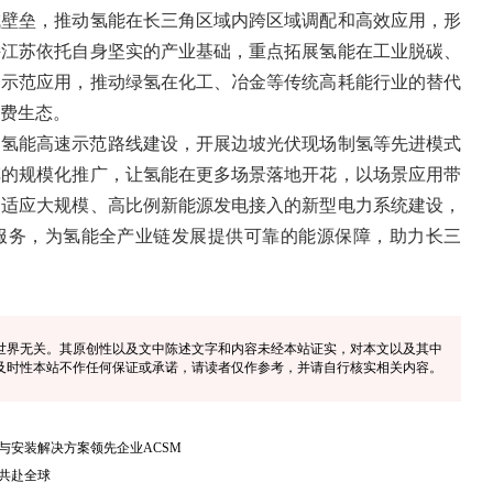
域壁垒，推动氢能在长三角区域内跨区域调配和高效应用，形
持江苏依托自身坚实的产业基础，重点拓展氢能在工业脱碳、
的示范应用，推动绿氢在化工、冶金等传统高耗能行业的替代
费生态。
角氢能高速示范路线建设，开展边坡光伏现场制氢等先进模式
车的规模化推广，让氢能在更多场景落地开花，以场景应用带
动适应大规模、高比例新能源发电接入的新型电力系统建设，
服务，为氢能全产业链发展提供可靠的能源保障，助力长三
世界无关。其原创性以及文中陈述文字和内容未经本站证实，对本文以及其中
及时性本站不作任何保证或承诺，请读者仅作参考，并请自行核实相关内容。
与安装解决方案领先企业ACSM
共赴全球