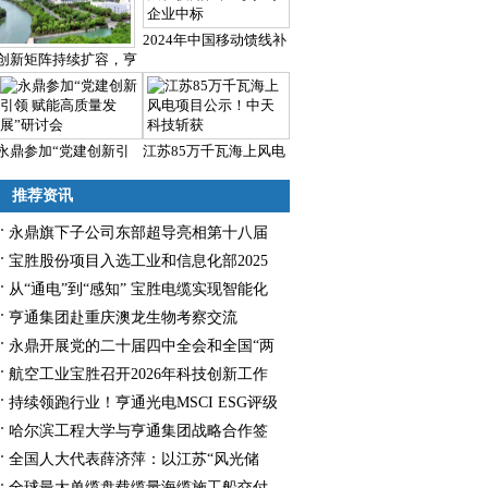
2024年中国移动馈线补
创新矩阵持续扩容，亨
永鼎参加“党建创新引
江苏85万千瓦海上风电
推荐资讯
永鼎旗下子公司东部超导亮相第十八届
苏州国际精英创业周
宝胜股份项目入选工业和信息化部2025
年物联网典型案例
从“通电”到“感知” 宝胜电缆实现智能化
升级
亨通集团赴重庆澳龙生物考察交流
永鼎开展党的二十届四中全会和全国“两
会”精神专题学习活动
航空工业宝胜召开2026年科技创新工作
大会
持续领跑行业！亨通光电MSCI ESG评级
跃升至A
哈尔滨工程大学与亨通集团战略合作签
约
全国人大代表薛济萍：以江苏“风光储
氢”筑长三角氢能基地
全球最大单缆盘载缆量海缆施工船交付