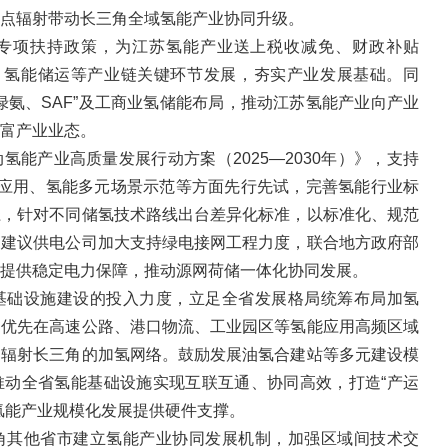
点辐射带动长三角全域氢能产业协同升级。
专项扶持政策，为江苏氢能产业送上税收减免、财政补贴
备、氢能储运等产业链关键环节发展，夯实产业发展基础。同
绿氨、SAF”及工商业氢储能布局，推动江苏氢能产业向产业
富产业业态。
氢能产业高质量发展行动方案（2025—2030年）》，支持
化应用、氢能多元场景示范等方面先行先试，完善氢能行业标
径，针对不同储氢技术路线出台差异化标准，以标准化、规范
；建议供电公司加大支持绿电接网工程力度，联合地方政府部
提供稳定电力保障，推动源网荷储一体化协同发展。
基础设施建设的投入力度，立足全省发展格局统筹布局加氢
，优先在高速公路、港口物流、工业园区等氢能应用高频区域
、辐射长三角的加氢网络。鼓励发展油氢合建站等多元建设模
推动全省氢能基础设施实现互联互通、协同高效，打造“产运
氢能产业规模化发展提供硬件支撑。
角其他省市建立氢能产业协同发展机制，加强区域间技术交