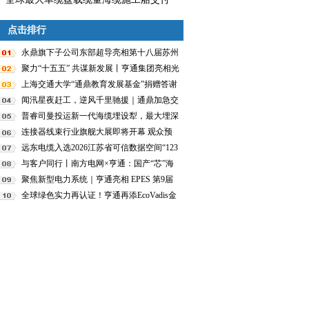
点击排行
永鼎旗下子公司东部超导亮相第十八届苏州
国际精英创业周
聚力“十五五” 共谋新发展丨亨通集团亮相光
电线缆行业规划峰会并获表彰
上海交通大学“通鼎教育发展基金”捐赠答谢
暨校董聘任仪式隆重举行 沈小平荣任校董
闻汛星夜赶工，逆风千里驰援｜通鼎加急交
付 9476 套接头盒，全力保障广西抗洪通信
普睿司曼投运新一代海缆埋设犁，最大埋深
生命线
提升至5米
连接器线束行业旗舰大展即将开幕 观众预
登记火热进行中...
远东电缆入选2026江苏省可信数据空间“123
+”项目库
与客户同行丨南方电网×亨通：国产“芯”海
缆跨越山海，绘就涠洲“零碳海岛”
聚焦新型电力系统｜亨通亮相 EPES 第9届
亚洲电力展
全球绿色实力再认证！亨通再添EcoVadis金
牌评级企业