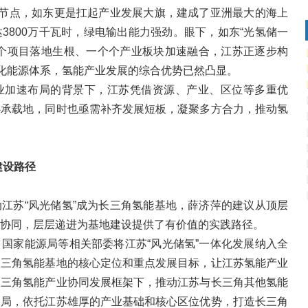
要节点，如东更是扛起产业发展大旗，建成了亚洲最大的海上
3800万千瓦时，绿电输出能力强劲。眼下，如东“光氢储一
个个项目落地生根、一个个产业板块加速融合，江苏正逐步构
体化能源体系，氢能产业发展的综合优势已然凸显。
业加速布局的背景下，江苏凭借资源、产业、区位等多重优
心承载地，同时也亟需补齐发展短板，凝聚多方合力，推动氢
建设路径
江苏“风光储氢”成为长三角氢能基地，薛济萍的建议从顶层
协同，层层递进为基地建设提供了有价值的实践路径。
国家能源局等相关部委将江苏“风光储氢”一体化发展纳入全
长三角氢能基地的核心定位和重点发展目标，让江苏氢能产业
长三角氢能产业协同发展框架下，推动江苏与长三角其他氢能
格局，依托江苏雄厚的产业基础和核心区位优势，打造长三角