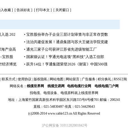
加入收藏
] [
告诉好友
] [
打印本文
] [
关闭窗口
]
选 202
• 宝胜股份举办子企业三层计划审查与非正常存货数
• 法治共建促发展！通鼎集团与苏大王健法学院党建
深海产业高
• 通光三家子公司获评江苏省先进级智能工厂
—宝胜股
• 国家级认证！亨通光电这项“黑科技”入选工信部
低空经济博览
• 跃升14位！亨通集团荣登2026《财富》中国500强
|
联系方式
|
使用协议
|
版权隐私
|
网站地图
|
网站留言
|
广告服务
|
积分换礼
|
RSS订阅
网络实名：
线缆世界网
线缆交易网
电线电缆行业网
电线电缆门户网
找
电缆
、
电缆设备
、
电缆原料
就上线缆世界网
地址：上海紫竹国家高新技术科学园区东川路555号6号楼701 邮编：200241
直线：021-54830497 传真：021-54429643
(c)2008-2014 www.cable123.cn All Rights Reserved
沪公网安备 31011202001842号