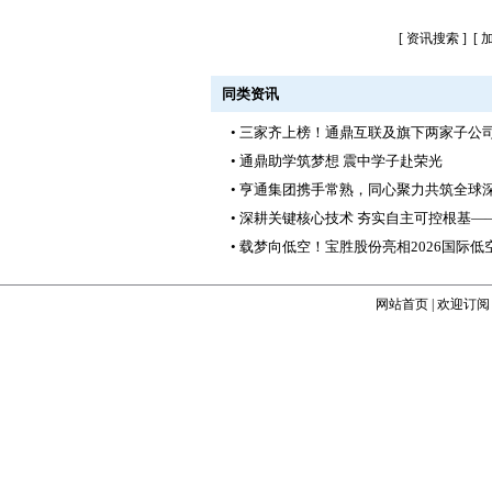
[
资讯搜索
] [
同类资讯
• 三家齐上榜！通鼎互联及旗下两家子公司入
• 通鼎助学筑梦想 震中学子赴荣光
• 亨通集团携手常熟，同心聚力共筑全球
• 深耕关键核心技术 夯实自主可控根基—
• 载梦向低空！宝胜股份亮相2026国际
网站首页
|
欢迎订阅