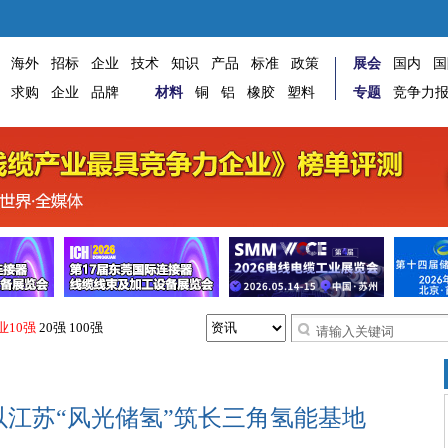
海外
招标
企业
技术
知识
产品
标准
政策
展会
国内
国
求购
企业
品牌
材料
铜
铝
橡胶
塑料
专题
竞争力
业10强
20强
100强
江苏“风光储氢”筑长三角氢能基地