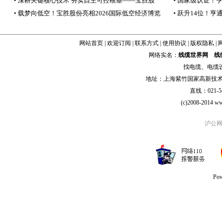
• 深耕关键核心技术 夯实自主可控根基——宝胜股
• 国家级认证！
• 载梦向低空！宝胜股份亮相2026国际低空经济博览
• 跃升14位！亨
网站首页
|
欢迎订阅
|
联系方式
|
使用协议
|
版权隐私
|
网络实名：
线缆世界网
线
找
电缆
、
电缆
地址：上海紫竹国家高新技术科学
直线：021-54
(c)2008-2014 ww
沪公网安
Po