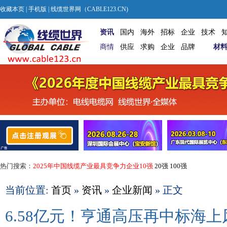
收藏本页
|
手机版
| 线缆世界网（CABLE123.CN)
资讯
国内
海外
招标
企业
技术
商情
供应
求购
企业
品牌
材
热门搜索：
2025年中国线缆产业最具竞争力企业10强
20强
100强
当前位置:
首页
»
资讯
»
企业新闻
» 正文
6.58亿元！亨通高压再中标海