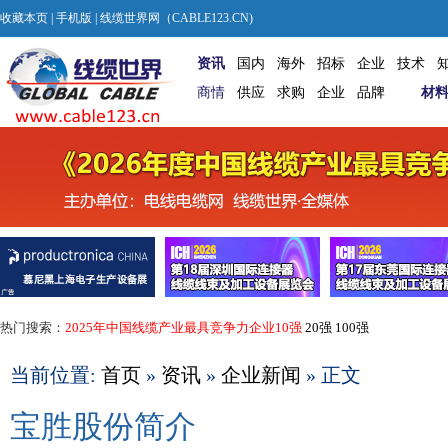
收藏本页
|
手机版
| 线缆世界网（CABLE123.CN)
资讯
国内
海外
招标
企业
技术
商情
供应
求购
企业
品牌
材
热门搜索：
2025年中国线缆产业最具竞争力企业10强
20强
100强
当前位置:
首页
»
资讯
»
企业新闻
» 正文
宝胜股份简介