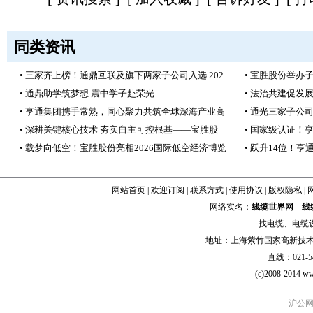
同类资讯
• 三家齐上榜！通鼎互联及旗下两家子公司入选 202
• 宝胜股份举办
• 通鼎助学筑梦想 震中学子赴荣光
• 法治共建促发
• 亨通集团携手常熟，同心聚力共筑全球深海产业高
• 通光三家子公
• 深耕关键核心技术 夯实自主可控根基——宝胜股
• 国家级认证！
• 载梦向低空！宝胜股份亮相2026国际低空经济博览
• 跃升14位！亨
网站首页
|
欢迎订阅
|
联系方式
|
使用协议
|
版权隐私
|
网络实名：
线缆世界网
线
找
电缆
、
电缆
地址：上海紫竹国家高新技术科学
直线：021-54
(c)2008-2014 ww
沪公网安