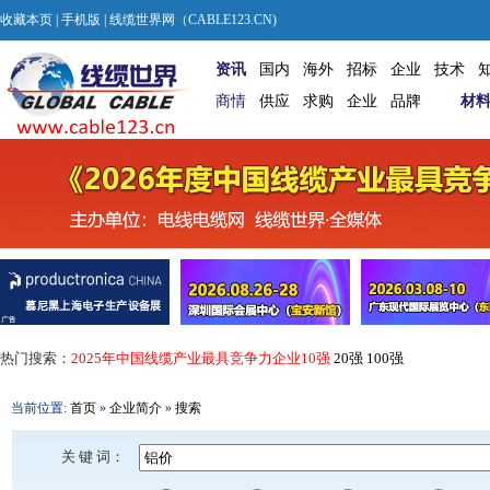
收藏本页
|
手机版
| 线缆世界网（CABLE123.CN)
资讯
国内
海外
招标
企业
技术
商情
供应
求购
企业
品牌
材
热门搜索：
2025年中国线缆产业最具竞争力企业10强
20强
100强
当前位置:
首页
»
企业简介
»
搜索
关 键 词：