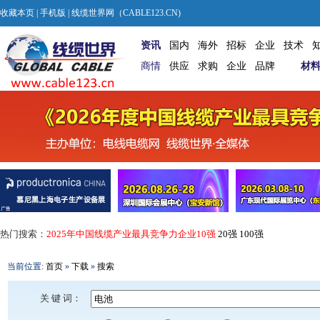
收藏本页
|
手机版
| 线缆世界网（CABLE123.CN)
资讯
国内
海外
招标
企业
技术
商情
供应
求购
企业
品牌
材
热门搜索：
2025年中国线缆产业最具竞争力企业10强
20强
100强
当前位置:
首页
»
下载
»
搜索
关 键 词：