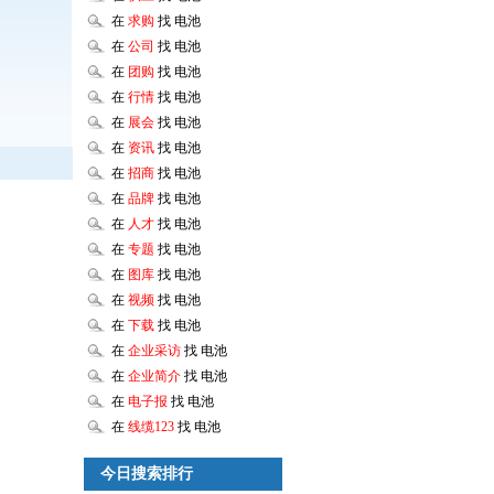
在
求购
找 电池
在
公司
找 电池
在
团购
找 电池
在
行情
找 电池
在
展会
找 电池
在
资讯
找 电池
在
招商
找 电池
在
品牌
找 电池
在
人才
找 电池
在
专题
找 电池
在
图库
找 电池
在
视频
找 电池
在
下载
找 电池
在
企业采访
找 电池
在
企业简介
找 电池
在
电子报
找 电池
在
线缆123
找 电池
今日搜索排行