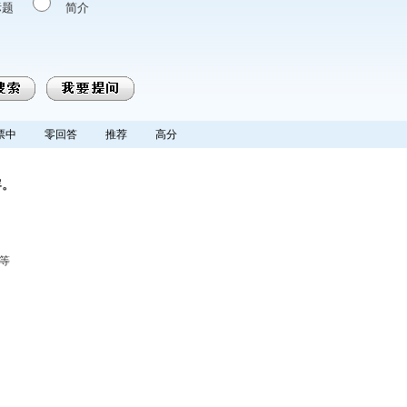
标题
简介
票中
零回答
推荐
高分
容。
”等