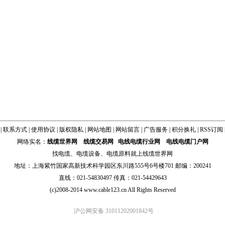
|
联系方式
|
使用协议
|
版权隐私
|
网站地图
|
网站留言
|
广告服务
|
积分换礼
|
RSS订阅
网络实名：
线缆世界网
线缆交易网
电线电缆行业网
电线电缆门户网
找
电缆
、
电缆设备
、
电缆原料
就上线缆世界网
地址：上海紫竹国家高新技术科学园区东川路555号6号楼701 邮编：200241
直线：021-54830497 传真：021-54429643
(c)2008-2014 www.cable123.cn All Rights Reserved
沪公网安备 31011202001842号