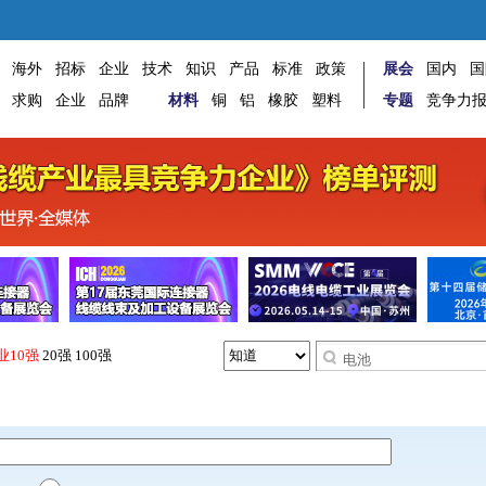
海外
招标
企业
技术
知识
产品
标准
政策
展会
国内
国
求购
企业
品牌
材料
铜
铝
橡胶
塑料
专题
竞争力
业10强
20强
100强