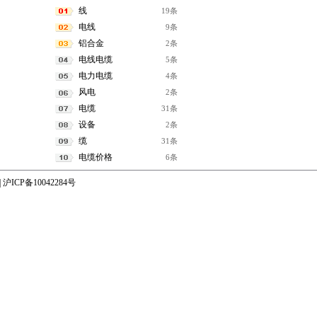
线
19条
电线
9条
铝合金
2条
电线电缆
5条
电力电缆
4条
风电
2条
电缆
31条
设备
2条
缆
31条
电缆价格
6条
|
沪ICP备10042284号