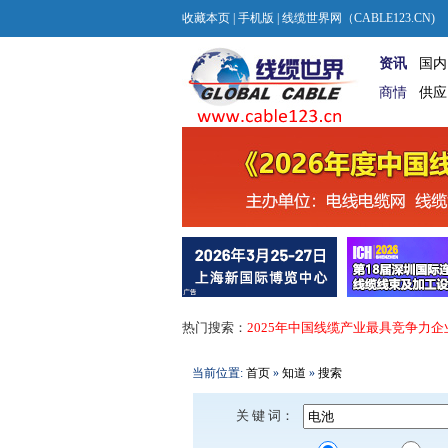
收藏本页
|
手机版
| 线缆世界网（CABLE123.CN)
资讯
国内
商情
供应
热门搜索：
2025年中国线缆产业最具竞争力企
当前位置:
首页
»
知道
»
搜索
关 键 词：