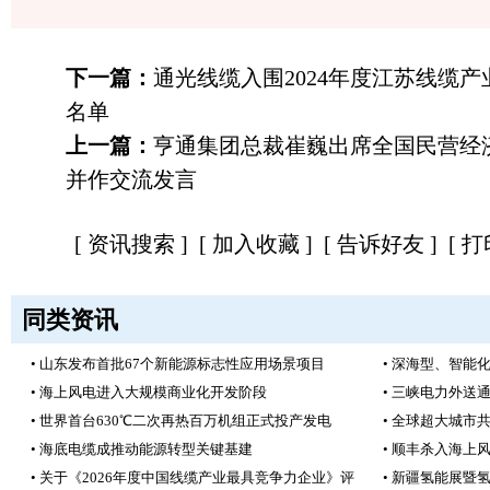
下一篇：
通光线缆入围2024年度江苏线缆产
名单
上一篇：
亨通集团总裁崔巍出席全国民营经
并作交流发言
[
资讯搜索
] [
加入收藏
] [
告诉好友
] [
打
同类资讯
• 山东发布首批67个新能源标志性应用场景项目
• 深海型、智能
• 海上风电进入大规模商业化开发阶段
• 三峡电力外送
• 世界首台630℃二次再热百万机组正式投产发电
• 全球超大城市
• 海底电缆成推动能源转型关键基建
• 顺丰杀入海上
• 关于《2026年度中国线缆产业最具竞争力企业》评
• 新疆氢能展暨