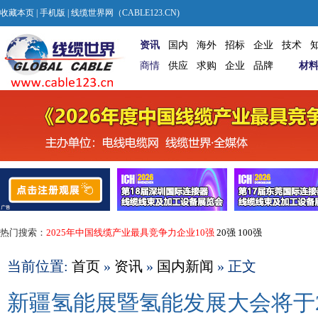
收藏本页
|
手机版
| 线缆世界网（CABLE123.CN)
资讯
国内
海外
招标
企业
技术
商情
供应
求购
企业
品牌
材
热门搜索：
2025年中国线缆产业最具竞争力企业10强
20强
100强
当前位置:
首页
»
资讯
»
国内新闻
» 正文
新疆氢能展暨氢能发展大会将于2