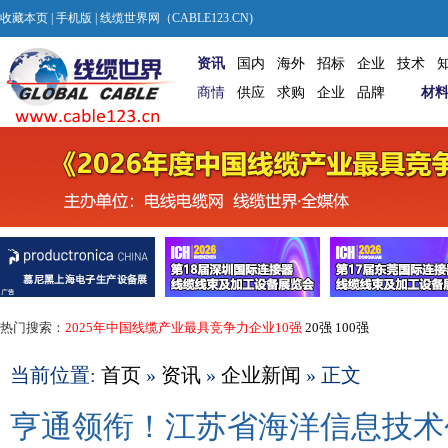
收藏本页
|
手机版
| 线缆世界网（CABLE123.CN)
资讯
国内
海外
招标
企业
技术
商情
供应
求购
企业
品牌
材
热门搜索：
2025年中国线缆产业最具竞争力企业10强
20强
100强
当前位置:
首页
»
资讯
»
企业新闻
» 正文
亨通领衔！江苏省海洋信息技术