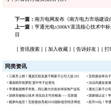
下一篇：
南方电网发布《南方电力市场建设
上一篇：
亨通光电±500kV直流核心技术中
目
[
资讯搜索
] [
加入收藏
] [
告诉好友
] [
打
同类资讯
• 三家齐上榜！通鼎互联及旗下两家子公司入选 202
• 宝胜股份举办
• 通鼎助学筑梦想 震中学子赴荣光
• 法治共建促发
• 亨通集团携手常熟，同心聚力共筑全球深海产业高
• 通光三家子公
• 深耕关键核心技术 夯实自主可控根基——宝胜股
• 国家级认证！
• 载梦向低空！宝胜股份亮相2026国际低空经济博览
• 跃升14位！亨