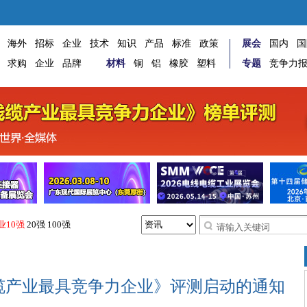
海外
招标
企业
技术
知识
产品
标准
政策
展会
国内
国
求购
企业
品牌
材料
铜
铝
橡胶
塑料
专题
竞争力
业10强
20强
100强
线缆产业最具竞争力企业》评测启动的通知