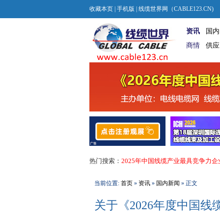
收藏本页
|
手机版
| 线缆世界网（CABLE123.CN)
资讯
国内
商情
供应
热门搜索：
2025年中国线缆产业最具竞争力企
当前位置:
首页
»
资讯
»
国内新闻
» 正文
关于《2026年度中国