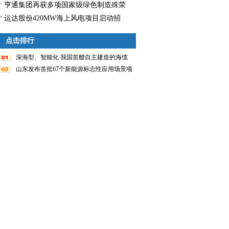
展览会
长8.9%
亨通集团再获多项国家级绿色制造殊荣
运达股份420MW海上风电项目启动招
标！
点击排行
深海型、智能化 我国首艘自主建造的海缆
施工船入列
山东发布首批67个新能源标志性应用场景项
目