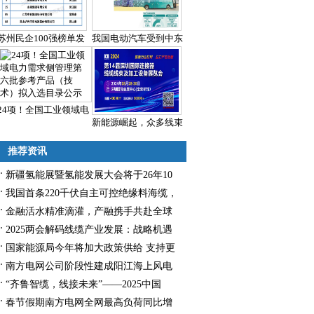
苏州民企100强榜单发
我国电动汽车受到中东
24项！全国工业领域电
新能源崛起，众多线束
推荐资讯
新疆氢能展暨氢能发展大会将于26年10
月举办
我国首条220千伏自主可控绝缘料海缆，
成功送电！
金融活水精准滴灌，产融携手共赴全球
2025两会解码线缆产业发展：战略机遇
与创新升级
国家能源局今年将加大政策供给 支持更
多民企参与能源项目开发建设
南方电网公司阶段性建成阳江海上风电
和储能示范区
“齐鲁智缆，线接未来”——2025中国
（山东）国际线缆/线材工业及智能制造
春节假期南方电网全网最高负荷同比增