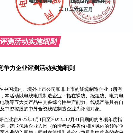
评测活动实施细则
竞争力企业评测活动实施细则
在中国境内、境外上市公司和非上市的线缆制造企业（所有
，本活动以电线电缆制造企业：指在裸线、绕组线、电力电
电缆等五大类产品中具备综合性生产能力、线缆产品具有自
及中资控股的中外合资线缆制造企业为评测对象。
评企业在
2025
年
1
月
1
日至
2025
年
12
月
31
日期间的各项年度指
选，选取优质企业入围（酌情考虑各省份和区域内的领军企
军企业的入围额；同时在线缆制造企业数量集中度高的省份