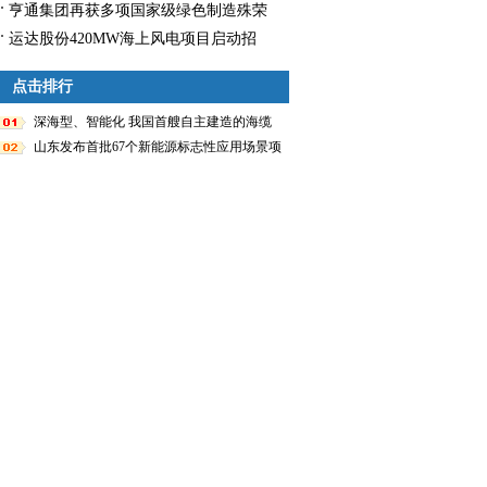
展览会
长8.9%
亨通集团再获多项国家级绿色制造殊荣
运达股份420MW海上风电项目启动招
标！
点击排行
深海型、智能化 我国首艘自主建造的海缆
施工船入列
山东发布首批67个新能源标志性应用场景项
目