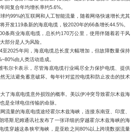
30年间复合年均增长率约5.6%。
球约99%的互联网和人工智能流量，随着网络快速增长尤其
发119条新的海底电缆，较2020年的66条增长44.5%。
00条商业海底电缆，总长约170万公里，使用伴随着若干风
大部分是人为风险。
14至2025年间，海底电缆总长度大幅增加，但故障数量保持
%~80%由人类活动造成。
·维韦尔卡表示，尽管海底电缆行业竭尽全力保护电缆、提供
仍然无法避免蓄意破坏。每年针对监控电缆和防止攻击的技术
放大了海底电缆意外损毁的概率。美以伊冲突导致霍尔木兹海
也是全球电信传输的命脉。
联网流量的海底电缆途经霍尔木兹海峡，连接东南亚、印度、
伊朗塔斯尼姆通讯社发布了一张详细的穿越霍尔木兹海峡的海
电缆穿越这条狭窄海峡，是亚欧之间80%以上跨境数据流量