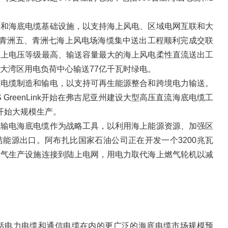
造和海底电缆基础设施，以支持海上风电、区域电网互联和大
江青洲五、青洲七海上风电场海缆集中送出工程顺利完成交联
界上电压等级最高、输送容量最大的海上风电柔性直流送出工
大湾区用电负荷中心输送77亿千瓦时绿电。
底电缆制造和输电，以支持可再生能源整合和跨境电力输送。
 GreenLink开始在弗吉尼亚州建设大型高压直流海底电缆工
初开始大规模生产。
流输电海底电缆作为战略工具，以利用海上能源资源、加强区
能源出口。阿布扎比国家石油公司正在开发一个3200兆瓦
油气生产设施连接到陆上电网，用电力取代海上燃气轮机以减
包括电力电缆和通信电缆在内的更广泛的海底电缆市场规模预