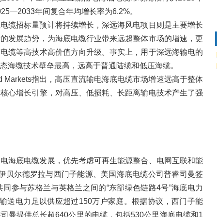
2025—2033年间复合年均增长率为6.2%。
底电缆招标量预计将持续增长，深远海风电项目则是主要增长
量的发展趋势，为海底电缆行业带来远超整体市场的增速，更
态电缆等高技术高价值方向升级。事实上，用于深远海输电的
态海缆技术壁垒最高，远高于普通陆缆和低压海缆。
and Markets指出，高压直流输电海底电缆市场增速远高于整体
为核心增长引擎，对高压、低损耗、长距离输电技术产生了强
输电海底电缆发展，优先考虑可再生能源整合、电网互联和能
头伊贝尔德罗拉与西门子能源、美国海底电缆公司普睿司曼签
共同参与苏格兰与英格兰之间的“东部绿色链路4号”海底电力
输送电力足以供应超过150万户家庭。根据协议，西门子能
曼提供总长超640公里的电缆，包括530公里海底电缆和1