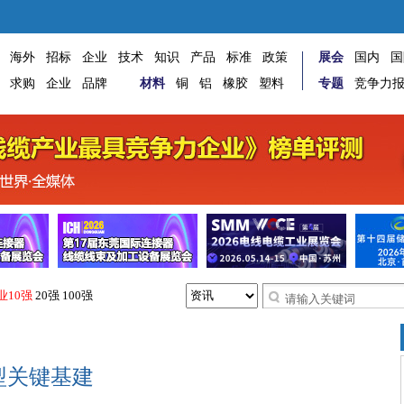
海外
招标
企业
技术
知识
产品
标准
政策
展会
国内
国
求购
企业
品牌
材料
铜
铝
橡胶
塑料
专题
竞争力
业10强
20强
100强
型关键基建