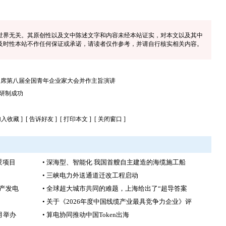
世界无关。其原创性以及文中陈述文字和内容未经本站证实，对本文以及其中
及时性本站不作任何保证或承诺，请读者仅作参考，并请自行核实相关内容。
出席第八届全国青年企业家大会并作主旨演讲
研制成功
加入收藏
] [
告诉好友
] [
打印本文
] [
关闭窗口
]
景项目
• 深海型、智能化 我国首艘自主建造的海缆施工船
• 三峡电力外送通道迁改工程启动
投产发电
• 全球超大城市共同的难题，上海给出了“超导答案
• 关于《2026年度中国线缆产业最具竞争力企业》评
月举办
• 算电协同推动中国Token出海