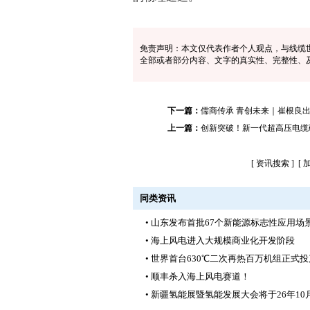
免责声明：本文仅代表作者个人观点，与线缆
全部或者部分内容、文字的真实性、完整性、
下一篇：
儒商传承 青创未来｜崔根良
上一篇：
创新突破！新一代超高压电缆
[
资讯搜索
] [
同类资讯
• 山东发布首批67个新能源标志性应用场
• 海上风电进入大规模商业化开发阶段
• 世界首台630℃二次再热百万机组正式
• 顺丰杀入海上风电赛道！
• 新疆氢能展暨氢能发展大会将于26年10