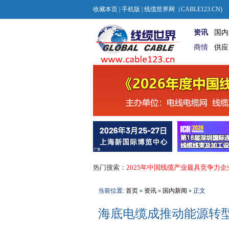
收藏本页
|
手机版
| 线缆世界网（CABLE123.CN)
资讯
国内
商情
供应
热门搜索：
2025年中国线缆产业最具竞争力企
当前位置:
首页
»
资讯
»
国内新闻
» 正文
海底电缆成推动能源转