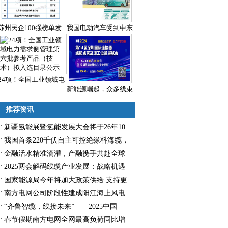
苏州民企100强榜单发
我国电动汽车受到中东
24项！全国工业领域电
新能源崛起，众多线束
推荐资讯
新疆氢能展暨氢能发展大会将于26年10
月举办
我国首条220千伏自主可控绝缘料海缆，
成功送电！
金融活水精准滴灌，产融携手共赴全球
2025两会解码线缆产业发展：战略机遇
与创新升级
国家能源局今年将加大政策供给 支持更
多民企参与能源项目开发建设
南方电网公司阶段性建成阳江海上风电
和储能示范区
“齐鲁智缆，线接未来”——2025中国
（山东）国际线缆/线材工业及智能制造
春节假期南方电网全网最高负荷同比增