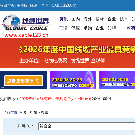
收藏本页
|
手机版
| 线缆世界网（CABLE123.CN)
资讯
国内
海外
招标
企业
技术
商情
供应
求购
企业
品牌
材
热门搜索：
2025年中国线缆产业最具竞争力企业10强
20强
100强
当前位置:
首页
»
行情
»
搜索
关 键 词：