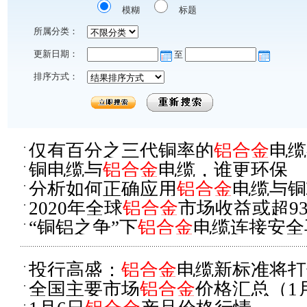
模糊
标题
所属分类：
更新日期：
至
排序方式：
仅有百分之三代铜率的
铝合金
电缆
铜电缆与
铝合金
电缆，谁更环保
分析如何正确应用
铝合金
电缆与铜
2020年全球
铝合金
市场收益或超93
“铜铝之争”下
铝合金
电缆连接安全
投行高盛：
铝合金
电缆新标准将打
全国主要市场
铝合金
价格汇总（1
求