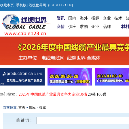
收藏本页
|
手机版
| 线缆世界网（CABLE123.CN)
资讯
国内
海外
招标
企业
技术
商情
供应
求购
企业
品牌
材
热门搜索：
2025年中国线缆产业最具竞争力企业10强
20强
100强
当前位置:
首页
»
供应
»
搜索
关 键 词：