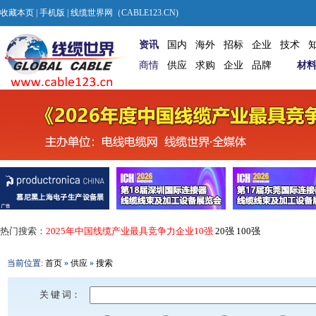
收藏本页
|
手机版
| 线缆世界网（CABLE123.CN)
资讯
国内
海外
招标
企业
技术
商情
供应
求购
企业
品牌
材
热门搜索：
2025年中国线缆产业最具竞争力企业10强
20强
100强
当前位置:
首页
»
供应
»
搜索
关 键 词：