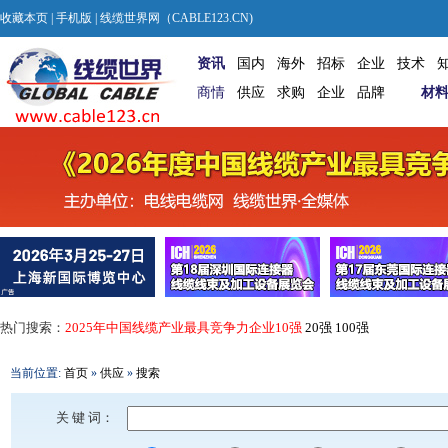
收藏本页
|
手机版
| 线缆世界网（CABLE123.CN)
资讯
国内
海外
招标
企业
技术
商情
供应
求购
企业
品牌
材
热门搜索：
2025年中国线缆产业最具竞争力企业10强
20强
100强
当前位置:
首页
»
供应
»
搜索
关 键 词：