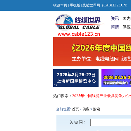
收藏本页
|
手机版
| 线缆世界网（CABLE123.CN)
资讯
国内
商情
供应
热门搜索：
2025年中国线缆产业最具竞争力企
当前位置:
首页
»
供应
»
搜索
关 键 词：