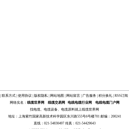
|
联系方式
|
使用协议
|
版权隐私
|
网站地图
|
网站留言
|
广告服务
|
积分换礼
|
RSS订阅
网络实名：
线缆世界网
线缆交易网
电线电缆行业网
电线电缆门户网
找
电缆
、
电缆设备
、
电缆原料
就上线缆世界网
地址：上海紫竹国家高新技术科学园区东川路555号6号楼701 邮编：200241
直线：021-54830497 传真：021-54429643