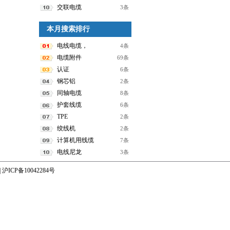
交联电缆
3条
本月搜索排行
电线电缆，
4条
电缆附件
69条
认证
6条
钢芯铝
2条
同轴电缆
8条
护套线缆
6条
TPE
2条
绞线机
2条
计算机用线缆
7条
电线尼龙
3条
|
沪ICP备10042284号