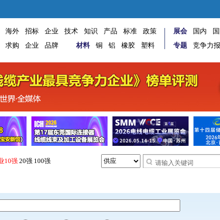
海外
招标
企业
技术
知识
产品
标准
政策
展会
国内
国
求购
企业
品牌
材料
铜
铝
橡胶
塑料
专题
竞争力
业10强
20强
100强