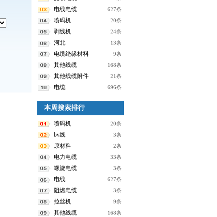
电线电缆
627条
喷码机
20条
剥线机
24条
河北
13条
电缆绝缘材料
9条
其他线缆
168条
其他线缆附件
21条
电缆
696条
本周搜索排行
喷码机
20条
bv线
3条
原材料
2条
电力电缆
33条
螺旋电缆
3条
电线
627条
阻燃电缆
3条
拉丝机
9条
其他线缆
168条