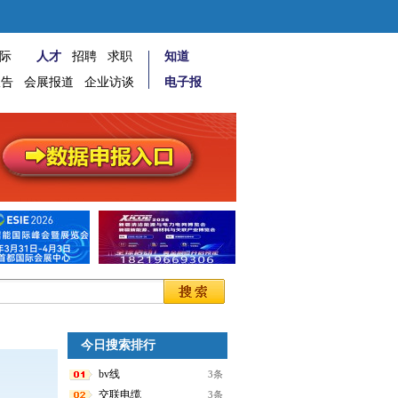
际
人才
招聘
求职
知道
报告
会展报道
企业访谈
电子报
今日搜索排行
bv线
3条
交联电缆
3条