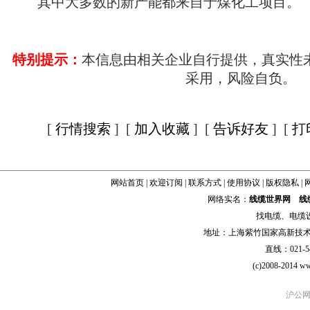
其中大多数的新产能都来自于煤化工项目。
特别提示：
本信息由相关企业自行提供，真实性
采用，风险自负。
[
行情搜索
] [
加入收藏
] [
告诉好友
] [
打
网站首页
|
欢迎订阅
|
联系方式
|
使用协议
|
版权隐私
|
网络实名：
线缆世界网
线
找
电缆
、
电缆
地址：上海紫竹国家高新技术科学
直线：021-54
(c)2008-2014 ww
沪公网安