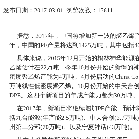
发布日期：2017-03-01 浏览次数：
15611
据悉，
2017
年，中国将增加新一波的聚乙烯
年，中国的
PE
产量将达到
1425
万吨，其中包括
4
具体来说，
2015
年
12
月开始的榆林神华能源
乙烯估计在
22
万吨。今年
10
月份开始的新疆的
密度聚乙烯产能为
4
万吨。
4
月份启动的
China Co
万吨线性低密度聚乙烯。
10
月份开始的中天合
DPE
。这四个新项目的年成产能力都为
30
万吨。
在
2017
年，新项目将继续增加
PE
产能，预计
括九台能源
(
年产能
2.5
万吨
)
、中天合创
(3.7
万吨
)
州第二分部
(70
万吨
)
、以及宁夏神话
(43
万吨
)
。