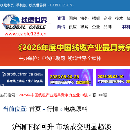
收藏本页
|
手机版
| 线缆世界网（CABLE123.CN)
资讯
国内
海外
招标
企业
技术
商情
供应
求购
企业
品牌
材
热门搜索：
2025年中国线缆产业最具竞争力企业10强
20强
100强
当前位置:
首页
»
行情
»
电缆原料
沪铜下探回升 市场成交明显趋淡