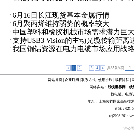
6月16日长江现货基本金属行情
6月聚丙烯维持弱势的概率较大
中国塑料和橡胶机械市场需求潜力巨
支持USB3 Vision的主动光缆传输距离
我国铜铝资源在电力电缆市场应用战
«
1
2
…
3
4
»
共65条/4页
网站首页
|
欢迎订阅
|
联系方式
|
使用协议
|
版权隐私
|
网络实名：
线缆世界网
线
找
电缆
、
电缆
地址：上海紫竹国家高新技术科学
直线：021-54
(c)2008-2014 ww
沪公网安