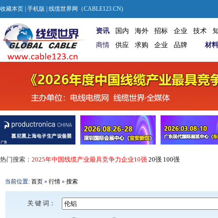
收藏本页
|
手机版
| 线缆世界网（CABLE123.CN)
资讯
国内
海外
招标
企业
技术
商情
供应
求购
企业
品牌
材
热门搜索：
2025年中国线缆产业最具竞争力企业10强
20强
100强
当前位置:
首页
»
行情
»
搜索
关 键 词：