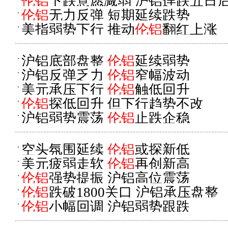
伦铝
下跌意愿减弱 沪铝连跌五日
伦铝
无力反弹 短期延续跌势
美指弱势下行 推动
伦铝
翻红上涨
沪铝底部盘整
伦铝
延续弱势
沪铝反弹乏力
伦铝
窄幅波动
美元承压下行
伦铝
触低回升
伦铝
探低回升 但下行趋势不改
沪铝弱势震荡
伦铝
止跌企稳
空头氛围延续
伦铝
或探新低
美元疲弱走软
伦铝
再创新高
伦铝
强势提振 沪铝高位震荡
伦铝
跌破1800关口 沪铝承压盘整
伦铝
小幅回调 沪铝弱势跟跌