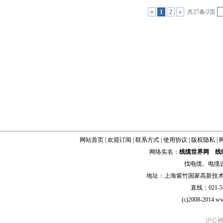
«
1
2
»
共27条/2页
网站首页
|
欢迎订阅
|
联系方式
|
使用协议
|
版权隐私
|
网络实名：
线缆世界网
线
找
电缆
、
电缆
地址：上海紫竹国家高新技术科学
直线：021-54
(c)2008-2014 ww
沪公网安