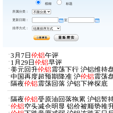
模糊
标题
所属分类：
更新日期：
至
排序方式：
3月7日
伦铝
午评
1月29日
伦铝
早评
美元回升
伦铝
震荡下行 沪铝维持
中国再度超预期降准 沪
伦铝
震荡
隔夜
伦铝
震荡回落 沪铝下挫探底
隔夜
伦铝
受原油回落拖累 沪铝暂
伦铝
空头减仓明显 铝价被顺势推