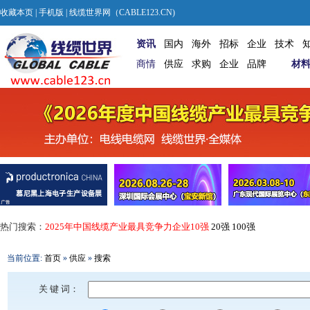
收藏本页
|
手机版
| 线缆世界网（CABLE123.CN)
资讯
国内
海外
招标
企业
技术
商情
供应
求购
企业
品牌
材
热门搜索：
2025年中国线缆产业最具竞争力企业10强
20强
100强
当前位置:
首页
»
供应
»
搜索
关 键 词：