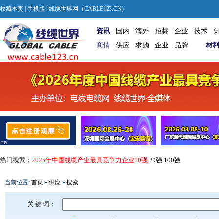
收藏本页
|
手机版
| 线缆世界网（CABLE123.CN)
资讯
国内
海外
招标
企业
技术
商情
供应
求购
企业
品牌
材
热门搜索：
2025年中国线缆产业最具竞争力企业10强
20强
100强
当前位置:
首页
»
供应
»
搜索
关 键 词：