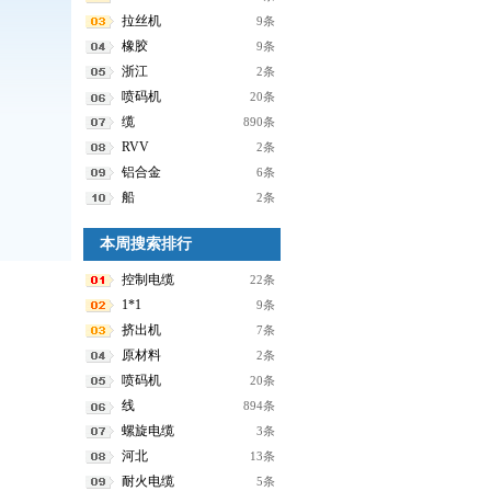
拉丝机
9条
橡胶
9条
浙江
2条
喷码机
20条
缆
890条
RVV
2条
铝合金
6条
船
2条
本周搜索排行
控制电缆
22条
1*1
9条
挤出机
7条
原材料
2条
喷码机
20条
线
894条
螺旋电缆
3条
河北
13条
耐火电缆
5条