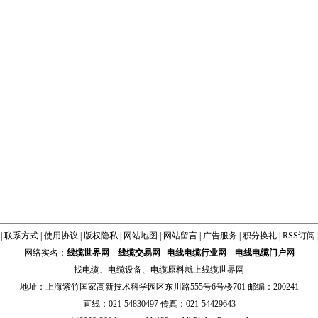
|
联系方式
|
使用协议
|
版权隐私
|
网站地图
|
网站留言
|
广告服务
|
积分换礼
|
RSS订阅
网络实名：
线缆世界网
线缆交易网
电线电缆行业网
电线电缆门户网
找
电缆
、
电缆设备
、
电缆原料
就上线缆世界网
地址：上海紫竹国家高新技术科学园区东川路555号6号楼701 邮编：200241
直线：021-54830497 传真：021-54429643