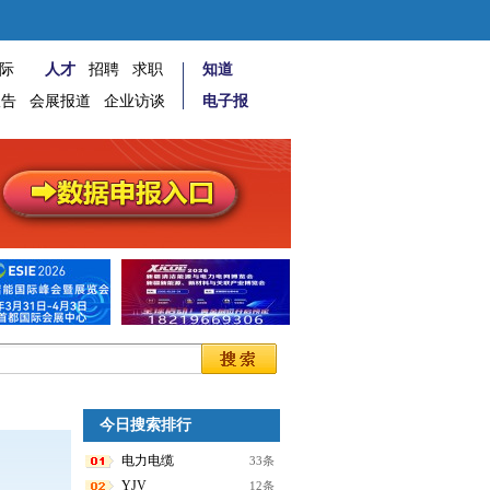
际
人才
招聘
求职
知道
报告
会展报道
企业访谈
电子报
今日搜索排行
电力电缆
33条
YJV
12条