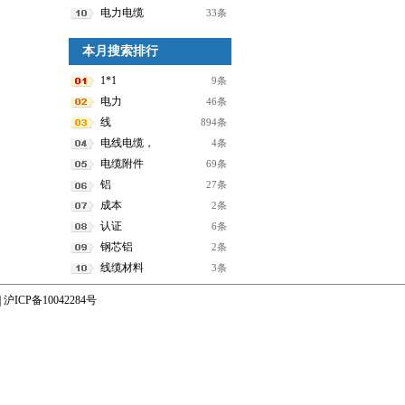
电力电缆
33条
本月搜索排行
1*1
9条
电力
46条
线
894条
电线电缆，
4条
电缆附件
69条
铝
27条
成本
2条
认证
6条
钢芯铝
2条
线缆材料
3条
|
沪ICP备10042284号