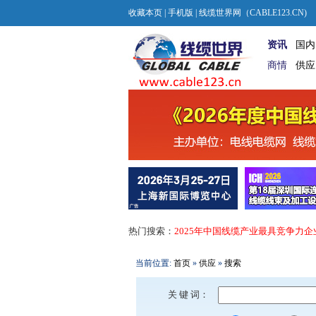
收藏本页
|
手机版
| 线缆世界网（CABLE123.CN)
资讯
国内
商情
供应
热门搜索：
2025年中国线缆产业最具竞争力企
当前位置:
首页
»
供应
»
搜索
关 键 词：