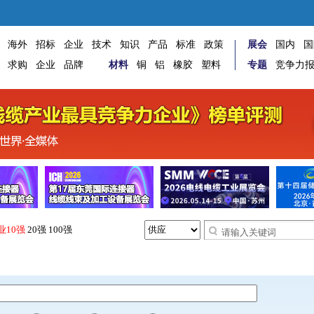
海外
招标
企业
技术
知识
产品
标准
政策
展会
国内
国
求购
企业
品牌
材料
铜
铝
橡胶
塑料
专题
竞争力
业10强
20强
100强