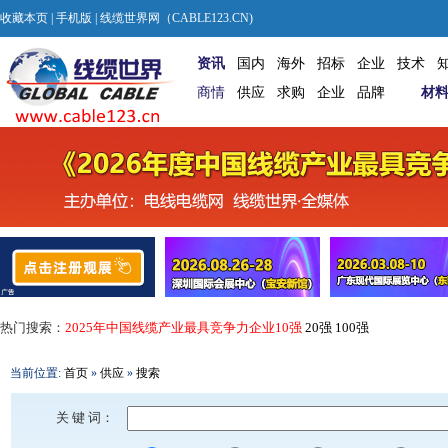
收藏本页
|
手机版
| 线缆世界网（CABLE123.CN)
资讯
国内
海外
招标
企业
技术
商情
供应
求购
企业
品牌
材
热门搜索：
2025年中国线缆产业最具竞争力企业10强
20强
100强
当前位置:
首页
»
供应
»
搜索
关 键 词：