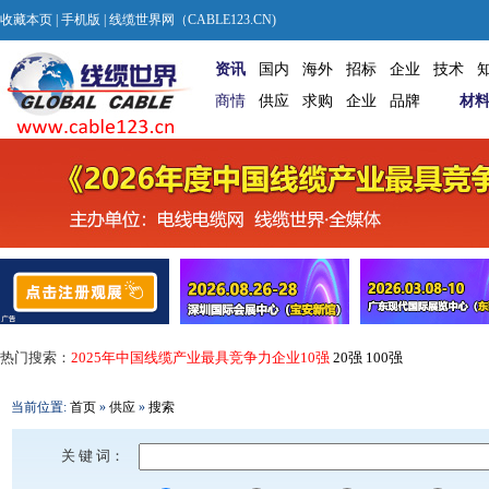
收藏本页
|
手机版
| 线缆世界网（CABLE123.CN)
资讯
国内
海外
招标
企业
技术
商情
供应
求购
企业
品牌
材
热门搜索：
2025年中国线缆产业最具竞争力企业10强
20强
100强
当前位置:
首页
»
供应
»
搜索
关 键 词：