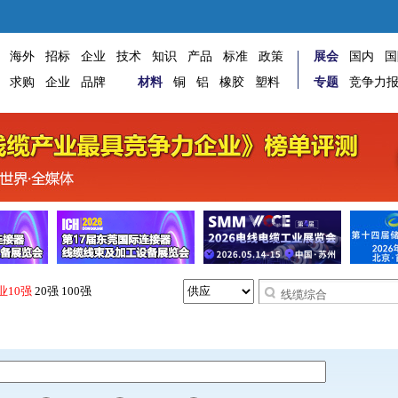
海外
招标
企业
技术
知识
产品
标准
政策
展会
国内
国
求购
企业
品牌
材料
铜
铝
橡胶
塑料
专题
竞争力
业10强
20强
100强