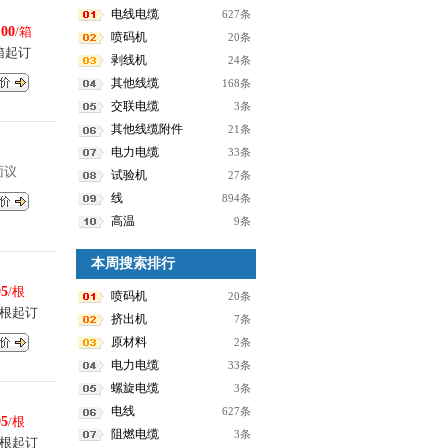
电线电缆
627条
.00
/箱
喷码机
20条
箱起订
剥线机
24条
其他线缆
168条
交联电缆
3条
其他线缆附件
21条
电力电缆
33条
面议
试验机
27条
线
894条
高温
9条
本周搜索排行
95
/根
喷码机
20条
0根起订
挤出机
7条
原材料
2条
电力电缆
33条
螺旋电缆
3条
电线
627条
95
/根
阻燃电缆
3条
0根起订