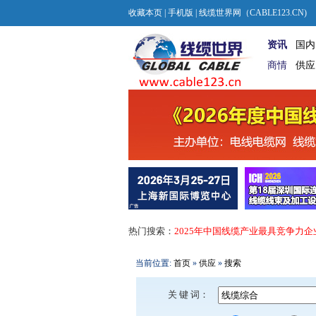
收藏本页
|
手机版
| 线缆世界网（CABLE123.CN)
资讯
国内
商情
供应
热门搜索：
2025年中国线缆产业最具竞争力企
当前位置:
首页
»
供应
»
搜索
关 键 词：