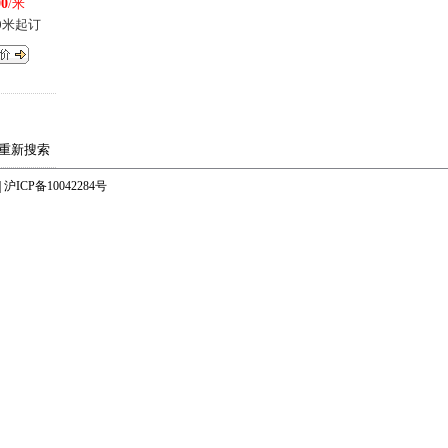
00
/米
00米起订
重新搜索
|
沪ICP备10042284号