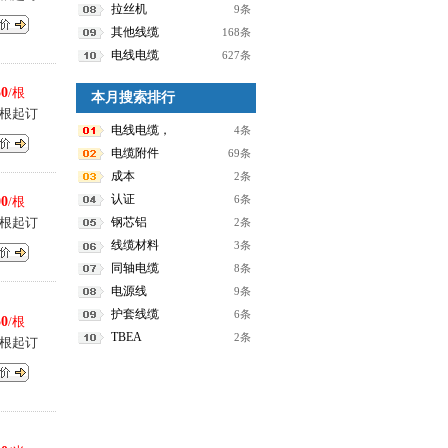
拉丝机
9条
其他线缆
168条
电线电缆
627条
50
/根
本月搜索排行
0根起订
电线电缆，
4条
电缆附件
69条
成本
2条
认证
6条
00
/根
0根起订
钢芯铝
2条
线缆材料
3条
同轴电缆
8条
电源线
9条
护套线缆
6条
50
/根
TBEA
2条
0根起订