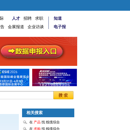
际
人才
招聘
求职
知道
报告
会展报道
企业访谈
电子报
相关搜索
在
产品
找 线缆综合
在
求购
找 线缆综合