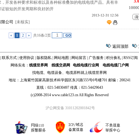
3.
求，开发各种要求和标准以及各种标准叠加的电线电缆产品。具有丰
100
保证较短的开发周期和良好的开
2013-12-31 12:56
有限公司
[未核实]
«
1
2
»
共16条/2页
返回顶部
|
联系方式
|
使用协议
|
版权隐私
|
网站地图
|
网站留言
|
广告服务
|
积分换礼
|
RSS订阅
网络实名：
线缆世界网
线缆交易网
电线电缆行业网
电线电缆门户网
找
电缆
、
电缆设备
、
电缆原料
就上线缆世界网
地址：上海紫竹国家高新技术科学园区东川路555号6号楼701 邮编：200241
直线：021-54830497 传真：021-54429643
(c)2008-2014 www.cable123.cn All Rights Reserved
沪公网安备 31011202001842号