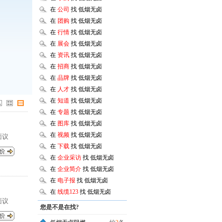
在
公司
找 低烟无卤
在
团购
找 低烟无卤
在
行情
找 低烟无卤
在
展会
找 低烟无卤
在
资讯
找 低烟无卤
在
招商
找 低烟无卤
在
品牌
找 低烟无卤
在
人才
找 低烟无卤
在
知道
找 低烟无卤
在
专题
找 低烟无卤
在
图库
找 低烟无卤
在
视频
找 低烟无卤
面议
在
下载
找 低烟无卤
在
企业采访
找 低烟无卤
在
企业简介
找 低烟无卤
在
电子报
找 低烟无卤
在
线缆123
找 低烟无卤
面议
您是不是在找?