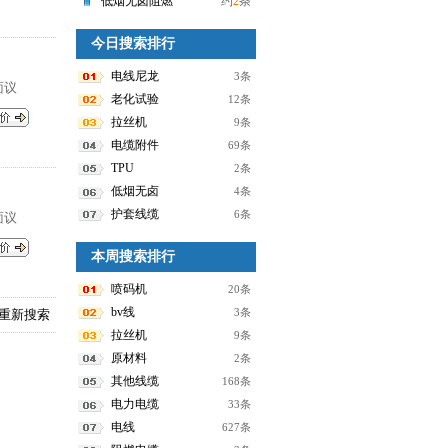
低烟无卤阻燃
约
2
条
今日搜索排行
电线尼龙
3条
面议
老化试验
12条
拉丝机
9条
电缆附件
69条
TPU
2条
低烟无卤
4条
护套线缆
6条
面议
本周搜索排行
喷码机
20条
bv线
3条
重新搜索
拉丝机
9条
原材料
2条
其他线缆
168条
电力电缆
33条
电线
627条