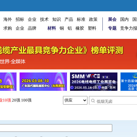
海外
招标
企业
技术
知识
产品
标准
政策
展会
国内
国
求购
企业
品牌
材料
铜
铝
橡胶
塑料
专题
竞争力
业10强
20强
100强