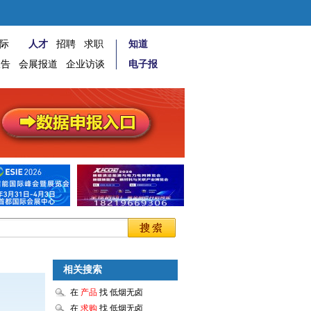
际
人才
招聘
求职
知道
报告
会展报道
企业访谈
电子报
相关搜索
在
产品
找 低烟无卤
在
求购
找 低烟无卤