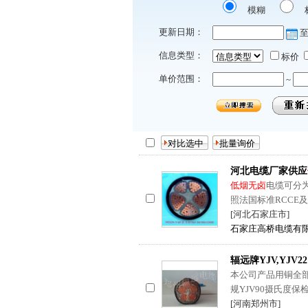
模糊
更新日期：
信息类型：
标价
单价范围：
~
河北电缆厂家供应
低烟无卤
电缆可分
照法国标准RCCE及
[河北石家庄市]
石家庄高桥电缆有
辐远牌YJV,YJV2
本公司产品用铜全
规YJV90摄氏度
[河南郑州市]