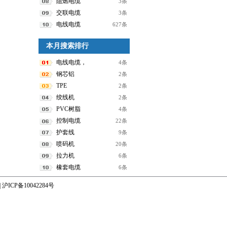
阻燃电缆
3条
交联电缆
3条
电线电缆
627条
本月搜索排行
电线电缆，
4条
钢芯铝
2条
TPE
2条
绞线机
2条
PVC树脂
4条
控制电缆
22条
护套线
9条
喷码机
20条
拉力机
6条
橡套电缆
6条
|
沪ICP备10042284号