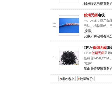
郑州辐远电缆有限
低烟无卤
电缆
一、用途：该产品
电站、地铁车站、
[安徽]
安徽天明电缆有限
TPU+
低烟无卤
阻
TPU+
低烟无卤
阻燃
级符合94V0,VW-1
[江苏]
昆山振特塑胶有限