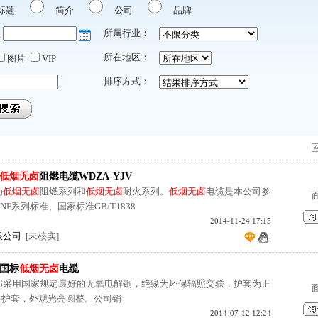
标题
简介
公司
品牌
所属行业：
至
所在地区：
图片
VIP
排序方式：
低烟无卤
阻燃电缆WDZA-YJV
为
低烟无卤
阻燃系列和
低烟无卤
耐火系列。
低烟无卤
电缆是本公司参
NF系列标准、国家标准GB/T1838
2014-11-24 17:15
限公司
[未核实]
2国标
低烟无卤
电缆
部采用国家规定最好的无氧电解铜，绝缘为环保辐照交联，护套为正
保检护套，外观光亮圆整。公司销
2014-07-12 12:24