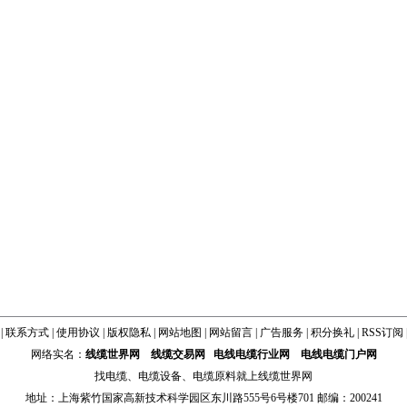
|
联系方式
|
使用协议
|
版权隐私
|
网站地图
|
网站留言
|
广告服务
|
积分换礼
|
RSS订阅
网络实名：
线缆世界网
线缆交易网
电线电缆行业网
电线电缆门户网
找
电缆
、
电缆设备
、
电缆原料
就上线缆世界网
地址：上海紫竹国家高新技术科学园区东川路555号6号楼701 邮编：200241