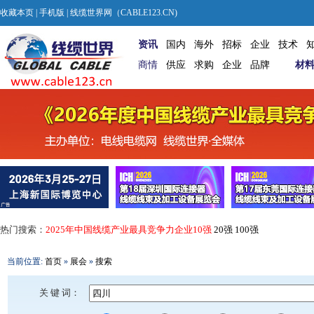
收藏本页
|
手机版
| 线缆世界网（CABLE123.CN)
资讯
国内
海外
招标
企业
技术
商情
供应
求购
企业
品牌
材
热门搜索：
2025年中国线缆产业最具竞争力企业10强
20强
100强
当前位置:
首页
»
展会
»
搜索
关 键 词：