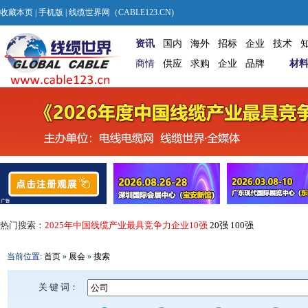
收藏本页
|
手机版
| 线缆世界网（CABLE123.CN)
资讯
国内
海外
招标
企业
技术
商情
供应
求购
企业
品牌
材
热门搜索：
2025年中国线缆产业最具竞争力企业10强
20强
100强
当前位置:
首页
»
展会
»
搜索
关 键 词：