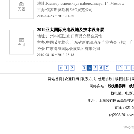
地址:Krasnopresnenskaya naberezhnaya, 14, Moscow
主办:俄罗斯莫斯科ZAO展览公司
2019-04-23 ~ 2019-04-26
2019亚太国际充电设施及技术设备展
地址:广州•中国进出口商品交易会展馆
主办:中国节能协会 广东省新能源汽车产业协会（拟） 
协会 广东鸿威国际会展集团有限公司
2019-08-16 ~ 2019-08-18
«
1
2
…
3
4
5
6
7
…
10
11
网站首页
|
欢迎订阅
|
联系方式
|
使用协议
|
版权隐私
|
网络实名：
线缆世界网
线
找
电缆
、
电缆
地址：上海紫竹国家高新技术科学
直线：021-54
(c)2008-2014 ww
沪公网安